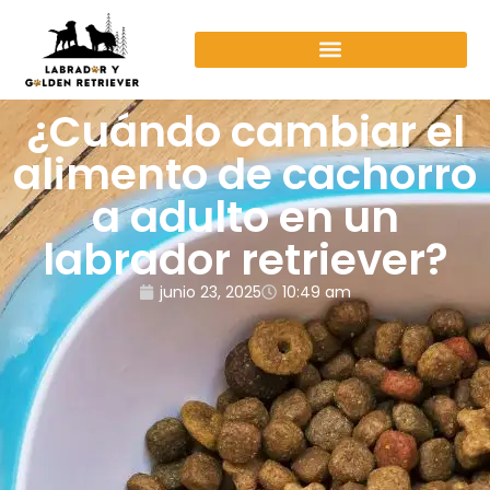
¿Cuándo cambiar el
alimento de cachorro
a adulto en un
labrador retriever?
junio 23, 2025
10:49 am