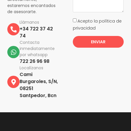
estaremos encantados
de asesorarte.
Acepto la política de
Llámanos
privacidad
+34 722 37 42
74
ENVIAR
Contacta
inmediatamente
por whatsapp
722 26 96 98
Localízanos
Cami
Burgaroles, S/N,
08251
Santpedor, Bcn