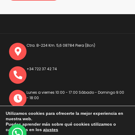
Ctra. B-224 Km. 5,6 08784 Piera (Bcn)
+34 722 37 42 74
Lunes a viernes 10:00 - 17:00 Sábado - Domingo 9:00
- 18:00
Utilizamos cookies para ofrecerte la mejor experiencia en
nuestra web.
Puedes aprender más sobre qué cookies utilizamos o
Inicio
Quiénes somos
Cachorros
Blog
Contacto
cambiarlas en los
ajustes