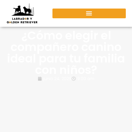
¿Cómo elegir el
compañero canino
ideal para tu familia
con niños?
junio 24, 2026
9:00 am