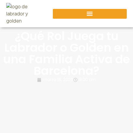
¿Qué Rol Juega tu
Labrador o Golden en
una Familia Activa de
Barcelona?
marzo 16, 2026
9:00 am